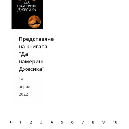
Представяне
на книгата
“Да
намериш
Джесика”
14
април
2022
1
2
3
4
5
6
7
8
9
10