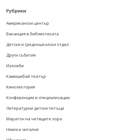
Рубрики
Американски център
Ваканция в библиотеката
Детски и средношколски отдел
Други събития
Изложби
Камишибай театър
Кинолектория
Конференции и специализации
Литературни детски петъци
Маратон на четящите хора
Немска читалня
Обучения