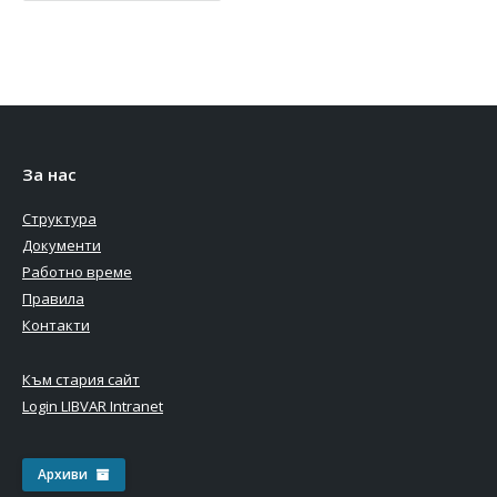
За нас
Структура
Документи
Работно време
Правила
Контакти
Към стария сайт
Login LIBVAR Intranet
Архиви