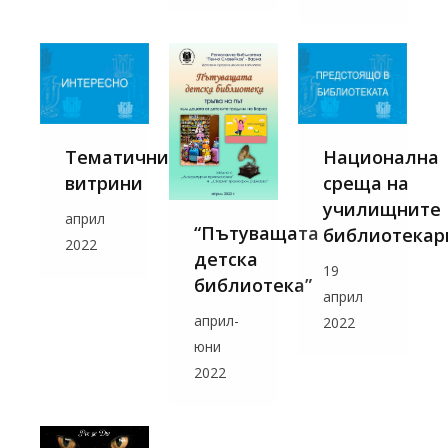
Тематични
Национална
витрини
среща на
училищните
април
“Пътуващата
библиотекар
2022
детска
19
библиотека”
април
април-
2022
юни
2022