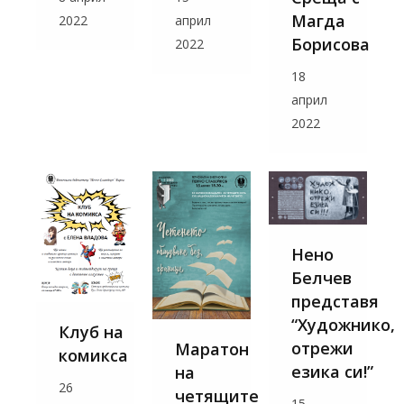
Магда
2022
април
Борисова
2022
18
април
2022
Нено
Белчев
представя
“Художнико,
Клуб на
отрежи
Маратон
комикса
езика си!”
на
26
четящите
15