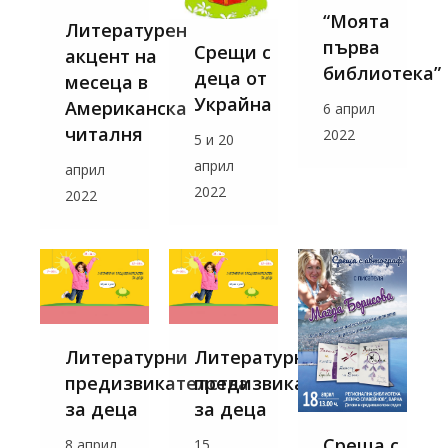
“Моята
Литературен
първа
Срещи с
акцент на
библиотека”
деца от
месеца в
Украйна
Американска
6 април
читалня
2022
5 и 20
април
април
2022
2022
Литературни
Литературни
предизвикателства
предизвикателства
за деца
за деца
Среща с
8 април
15