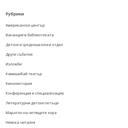
Рубрики
Американски център
Ваканция в библиотеката
Детски и средношколски отдел
Други събития
Изложби
Камишибай театър
Кинолектория
Конференции и специализации
Литературни детски петъци
Маратон на четящите хора
Немска читалня