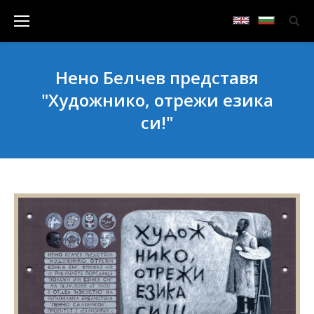
Нено Белчев представя
"Художнико, отрежи езика
си!"