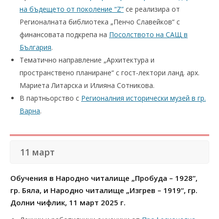
на бъдещето от поколение “Z”
се реализира от
Регионалната библиотека „Пенчо Славейков“ с
финансовата подкрепа на
Посолството на САЩ в
България
.
Тематично направление „Архитектура и
пространствено планиране“ с гост-лектори ланд. арх.
Мариета Литарска и Илияна Сотникова.
В партньорство с
Регионалния исторически музей в гр.
Варна
.
11 март
Обучения в
Народно читалище „Пробуда – 1928“,
гр. Бяла
, и
Народно читалище „Изгрев – 1919“, гр.
Долни чифлик
, 11 март 2025 г.