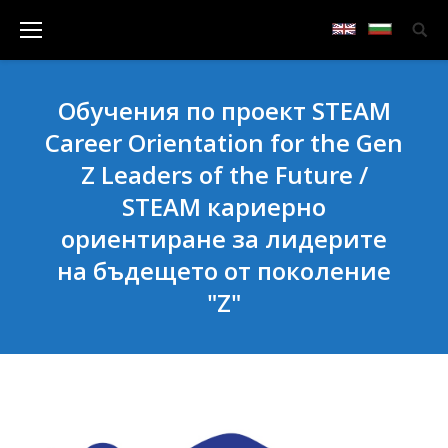
Обучения по проект STEAM
Career Orientation for the Gen
Z Leaders of the Future /
STEAM кариерно
ориентиране за лидерите
на бъдещето от поколение
"Z"