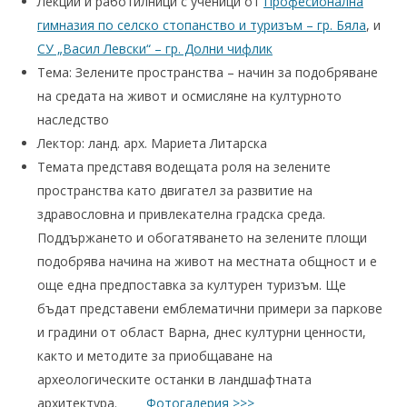
Лекции и работилници с ученици от
Професионална
гимназия по селско стопанство и туризъм – гр. Бяла
, и
СУ „Васил Левски“ – гр. Долни чифлик
Тема: Зелените пространства – начин за подобряване
на средата на живот и осмисляне на културното
наследство
Лектор: ланд. арх. Мариета Литарска
Темата представя водещата роля на зелените
пространства като двигател за развитие на
здравословна и привлекателна градска среда.
Поддържането и обогатяването на зелените площи
подобрява начина на живот на местната общност и е
още една предпоставка за културен туризъм. Ще
бъдат представени емблематични примери за паркове
и градини от област Варна, днес културни ценности,
както и методите за приобщаване на
археологическите останки в ландшафтната
архитектура.
Фотогалерия >>>