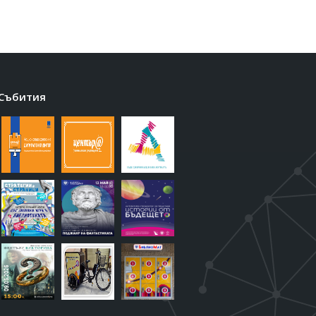
Градинката зад
Събития
Медицинския
университет