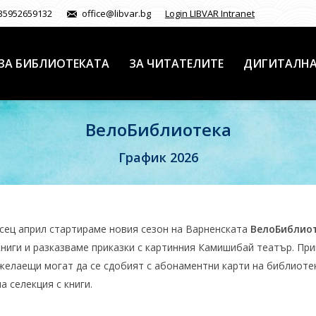
35952659132
office@libvar.bg
Login LIBVAR Intranet
ЗА БИБЛИОТЕКАТА
ЗА ЧИТАТЕЛИТЕ
ДИГИТАЛНА
ВелоБиблиотека
График 2026
сец април стартираме новия сезон на Варненската
ВелоБиблиот
книги и разказваме приказки с картинния Камишибай театър. При
желаещи могат да се сдобият с абонаментни карти на библиотек
а селекция с книги.