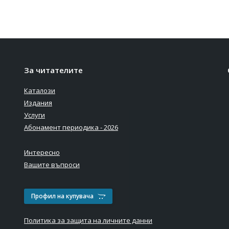
Морска градина,
За читателите
детската площадка
Каталози
зад Летния театър
Издания
Услуги
Абонамент периодика - 2026
Интересно
Вашите въпроси
Профил на купувача
Политика за защита на личните данни