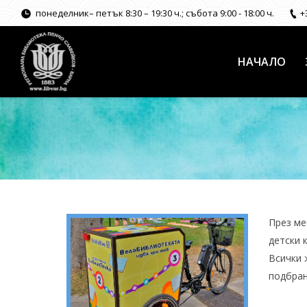
понеделник– петък 8:30 – 19:30 ч.; събота 9:00 - 18:00 ч.
+
НАЧАЛО
През ме
детски 
Всички 
подбран