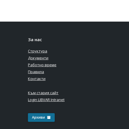
Градинката зад
За нас
Часовника
Структура
Документи
Работно време
Правила
Контакти
Към стария сайт
Login LIBVAR Intranet
Архиви