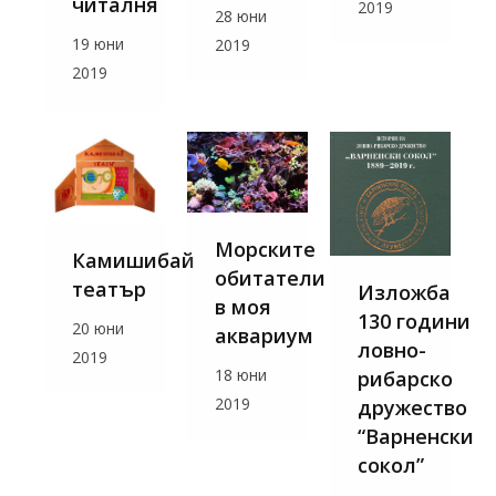
читалня
2019
28 юни
19 юни
2019
2019
Морските
Камишибай
обитатели
театър
Изложба
в моя
130 години
20 юни
аквариум
ловно-
2019
18 юни
рибарско
2019
дружество
“Варненски
сокол”