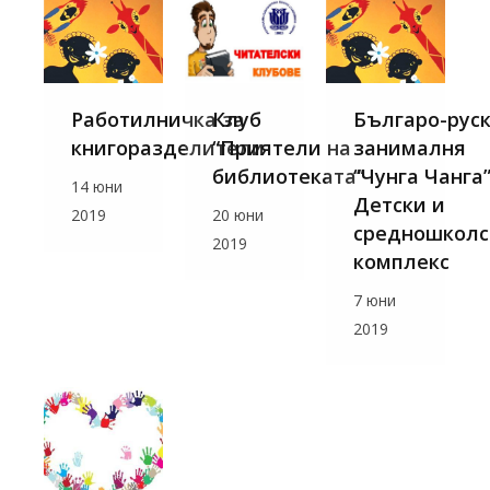
Клуб
Работилничка за
Българо-рус
“Приятели на
книгоразделители
занималня
библиотеката”
“Чунга Чанга”
14 юни
Детски и
20 юни
2019
средношколс
2019
комплекс
7 юни
2019