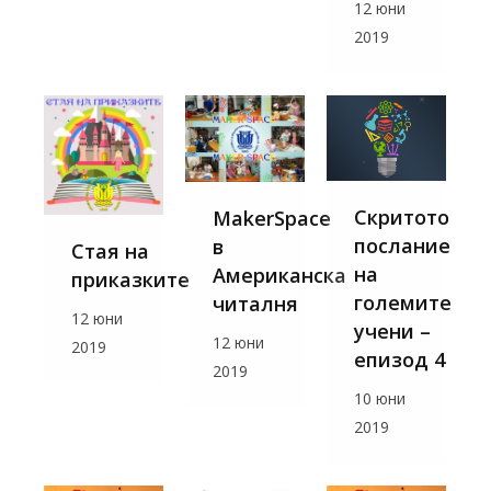
12 юни
2019
Скритото
MakerSpace
послание
в
Стая на
на
Американска
приказките
големите
читалня
12 юни
учени –
12 юни
2019
епизод 4
2019
10 юни
2019