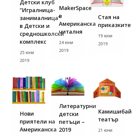
Детски клуб
MakerSpace
“Игралница-
в
Стая на
занималница”
Американска
приказките
в Детски и
читалня
средношколски
19 юни
комплекс
24 юни
2019
2019
25 юни
2019
Литературни
Камишибай
Нови
детски
театър
приятели на
петъци –
Американска
2019
21 юни