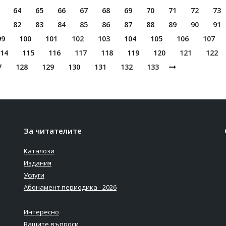
64
65
66
67
68
69
70
71
72
73
82
83
84
85
86
87
88
89
90
91
99
100
101
102
103
104
105
106
107
14
115
116
117
118
119
120
121
122
7
128
129
130
131
132
133
За читателите
Каталози
Издания
Услуги
Абонамент периодика - 2026
Интересно
Вашите въпроси