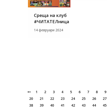
Среща на клуб
#ЧИТАТЕЛница
14 февруари 2024
1
2
3
4
5
6
7
8
9
20
21
22
23
24
25
26
27
38
39
40
41
42
43
44
45