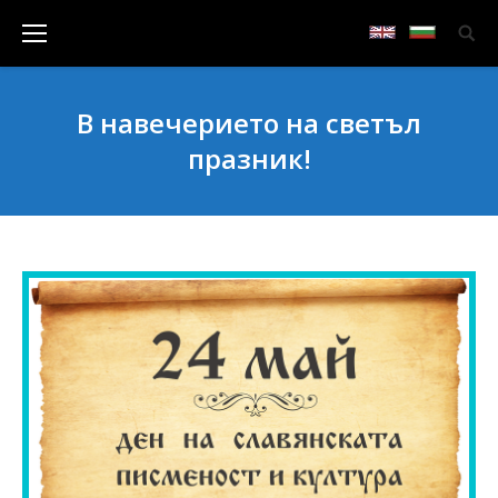
В навечерието на светъл
празник!