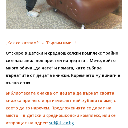
„Как се казвам?“ – Търсим име…!
Отскоро в Детски и средношколски комплекс трайно
се е настанил нов приятел на децата – Мечо, който
много обича „да чете“ и помага, като събира
върнатите от децата книжки. Коремчето му винаги е
пълно с тях.
Библиотеката очаква от децата да върнат своята
книжка при него и да измислят най-хубавото име, с
което да го наречем.
Предложенията се дават на
място – в Детски и средношколски комплекс, или се
изпращат на адрес:
srd@libvar.bg