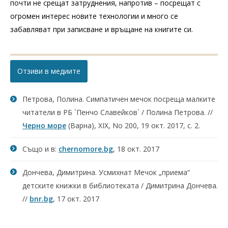
почти не срещат затруднения, напротив – посрещат с
огромен интерес новите технологии и много се
забавляват при записване и връщане на книгите си.
Отзиви в медиите
Петрова, Полина. Симпатичен мечок посреща малките
читатели в РБ `Пенчо Славейков` / Полина Петрова. //
Черно море
(Варна), XIX, No 200, 19 окт. 2017, с. 2.
Също и в:
chernomore.bg
, 18 окт. 2017
Дончева, Димитрина. Усмихнат Мечок „приема“
детските книжки в библиотеката / Димитрина Дончева.
//
bnr.bg
, 17 окт. 2017