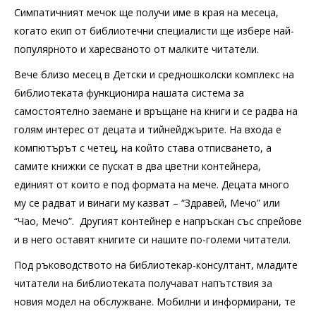
Симпатичният мечок ще получи име в края на месеца,
когато екип от библиотечни специалисти ще избере най-
популярното и харесваното от малките читатели.
Вече близо месец в Детски и средношколски комплекс на
библиотеката функционира нашата система за
самостоятелно заемане и връщане на книги и се радва на
голям интерес от децата и тийнейджърите. На входа е
компютърът с четец, на който става отписването, а
самите книжки се пускат в два цветни контейнера,
единият от които е под формата на мече. Децата много
му се радват и винаги му казват – “Здравей, Мечо” или
“Чао, Мечо”. Другият контейнер е напръскан със спрейове
и в него оставят книгите си нашите по-големи читатели.
Под ръководството на библиотекар-консултант, младите
читатели на библиотеката получават напътствия за
новия модел на обслужване. Мобилни и информирани, те