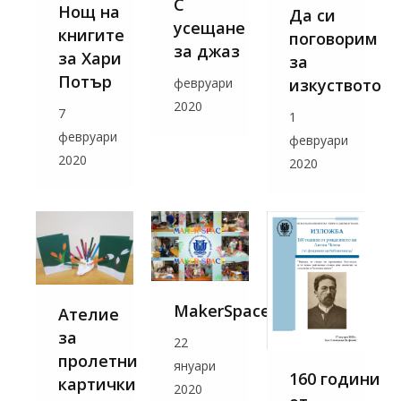
С
Нощ на
Да си
усещане
книгите
поговорим
за джаз
за Хари
за
Потър
февруари
изкуството
2020
7
1
февруари
февруари
2020
2020
MakerSpace
Ателие
за
22
пролетни
януари
160 години
картички
2020