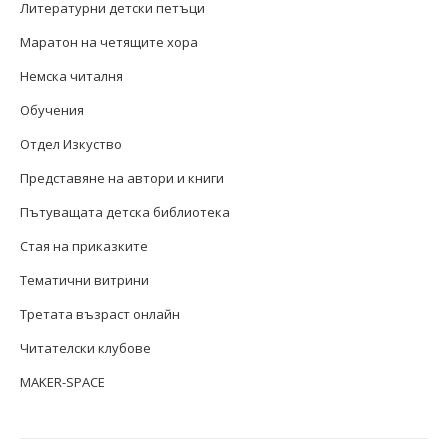
Литературни детски петъци
Маратон на четящите хора
Немска читалня
Обучения
Отдел Изкуство
Представяне на автори и книги
Пътуващата детска библиотека
Стая на приказките
Тематични витрини
Третата възраст онлайн
Читателски клубове
MAKER-SPACE