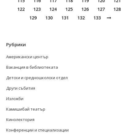
115
116
117
118
119
120
121
122
123
124
125
126
127
128
129
130
131
132
133
Рубрики
Американски център
Ваканция в библиотеката
Детски и средношколски отдел
Други събития
Изложби
Камишибай театър
Кинолектория
Конференции и специализации