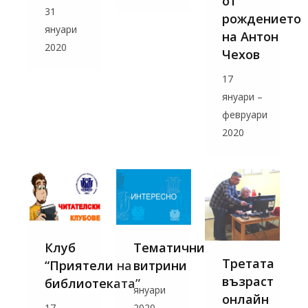
от
31
рождението
януари
на Антон
2020
Чехов
17
януари –
февруари
2020
Клуб
Тематични
Третата
“Приятели на
витрини
възраст
библиотеката”
януари
онлайн
17
2020