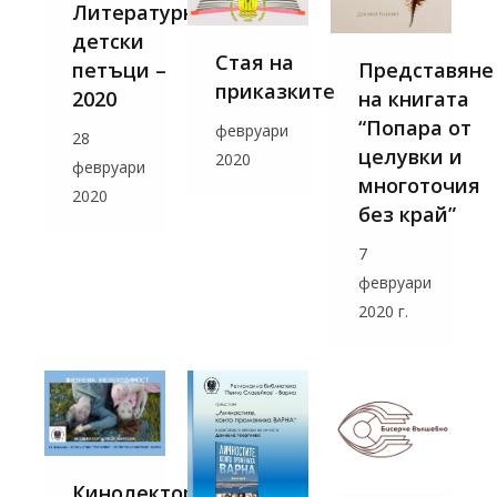
Литературни
детски
Стая на
Представяне
петъци –
приказките
на книгата
2020
“Попара от
февруари
28
целувки и
2020
февруари
многоточия
2020
без край”
7
февруари
2020 г.
Кинолектория