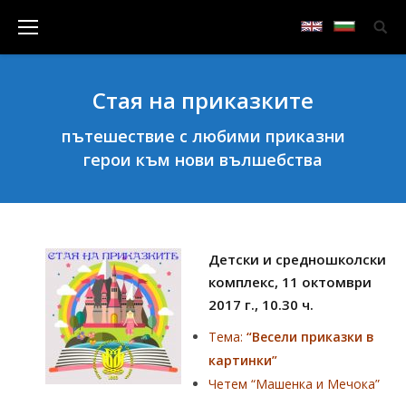
Стая на приказките
пътешествие с любими приказни
герои към нови вълшебства
Детски и средношколски
комплекс, 11 октомври
2017 г., 10.30 ч.
Тема:
“Весели приказки в
картинки”
Четем “Машенка и Мечока”