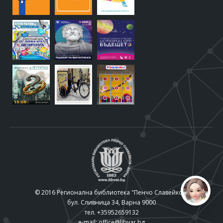
© 2016 Регионална библиотека "Пенчо Славейков"
бул. Сливница 34, Варна 9000
тел. +35952659132
e-mail:
office@libvar.bg