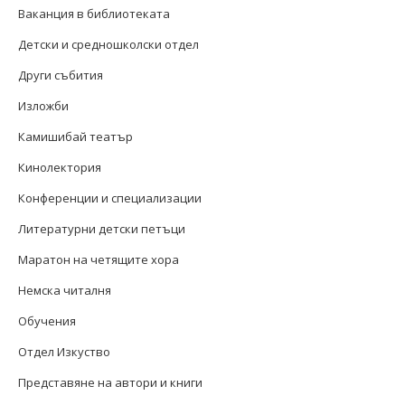
Ваканция в библиотеката
Детски и средношколски отдел
Други събития
Изложби
Камишибай театър
Кинолектория
Конференции и специализации
Литературни детски петъци
Маратон на четящите хора
Немска читалня
Обучения
Отдел Изкуство
Представяне на автори и книги