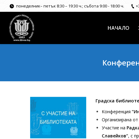
понеделник– петък 8:30 – 19:30 ч.; събота 9:00 - 18:00 ч.
+
НАЧАЛО
Конферен
Градска библиотек
Конференция
“Ин
Организирана от
Участие на
Радк
Славейков”
, с 