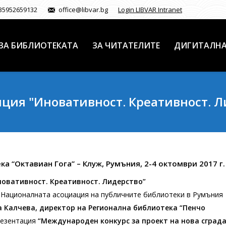
35952659132
office@libvar.bg
Login LIBVAR Intranet
ЗА БИБЛИОТЕКАТА
ЗА ЧИТАТЕЛИТЕ
ДИГИТАЛНА
ция "Иновативност. Креативност. Л
а “Октавиан Гога” – Клуж, Румъния, 2-4 октомври 2017 г.
овативност. Креативност. Лидерство”
 Националната асоциация на публичните библиотеки в Румъния
а Калчева, директор на Регионална библиотека “Пенчо
презентация
“Международен конкурс за проект на нова сград