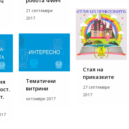
робота Финч
нч
21 септември
2017
Стая на
приказките
Тематични
ия
27 септември
витрини
ост.
2017
т.
октомври 2017
017