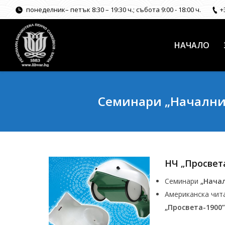
понеделник– петък 8:30 – 19:30 ч.; събота 9:00 - 18:00 ч.
+
НАЧАЛО
Семинари „Начални 
НЧ „Просвета-
Семинари
„Начал
Американска чит
„Просвета-1900”