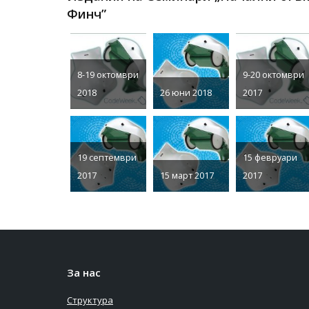
Финч”
8-19 октомври
9-20 октомври
2018
26 юни 2018
2017
19 септември
15 февруари
2017
15 март 2017
2017
За нас
Структура