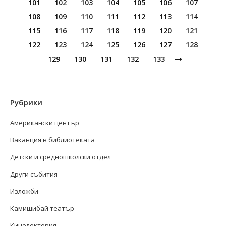
101
102
103
104
105
106
107
108
109
110
111
112
113
114
115
116
117
118
119
120
121
122
123
124
125
126
127
128
129
130
131
132
133
Рубрики
Американски център
Ваканция в библиотеката
Детски и средношколски отдел
Други събития
Изложби
Камишибай театър
Кинолектория