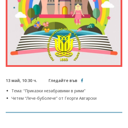
13 май, 10:30 ч. Гледайте във
Тема: “Приказки незабравими в рими”
Четем “Лече-буболече” от Георги Авгарски