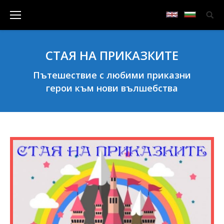
СТАЯ НА ПРИКАЗКИТЕ
Пътешествие с любими приказни
герои към нови вълшебства