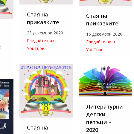
Стая на
Стая на
приказките
приказките
23 декември 2020
16 декември 2020
Гледайте ни в
Гледайте ни в
0
YouTube
YouTube
Литературни
детски
петъци –
Стая на
2020