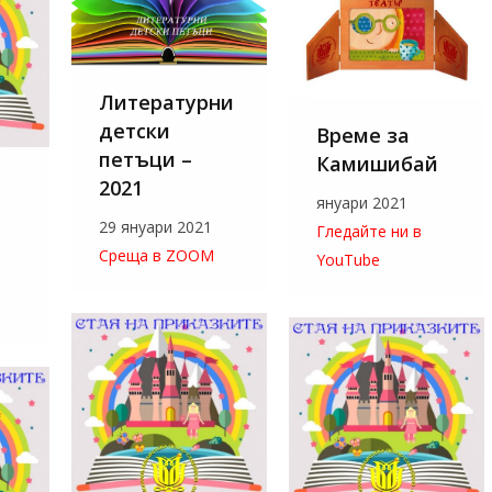
Литературни
детски
Време за
петъци –
Камишибай
2021
януари 2021
29 януари 2021
Гледайте ни в
Среща в ZOOM
YouTube