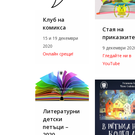
Клуб на
комикса
Стая на
приказките
15 и 19 декември
2020
9 декември 202
Онлайн срещи!
Гледайте ни в
YouTube
Литературни
детски
петъци –
2020