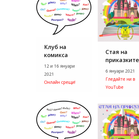
Клуб на
Стая на
комикса
приказките
12 и 16 януари
6 януари 2021
2021
Гледайте ни в
Онлайн срещи!
YouTube