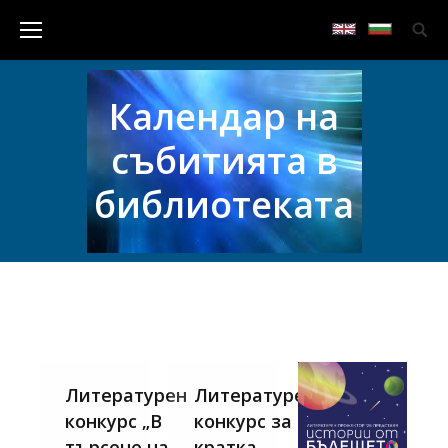
Календар на
събитията в
библиотеката
Литературен
Литературен
конкурс „В
конкурс за
търсене на
кратка