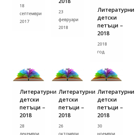
2018
18
Литературни
23
септември
детски
февруари
2017
петъци –
2018
2018
2018
год.
Литературни
Литературни
Литературни
детски
детски
детски
петъци –
петъци –
петъци –
2018
2018
2018
28
26
30
декември
октомври
ноември