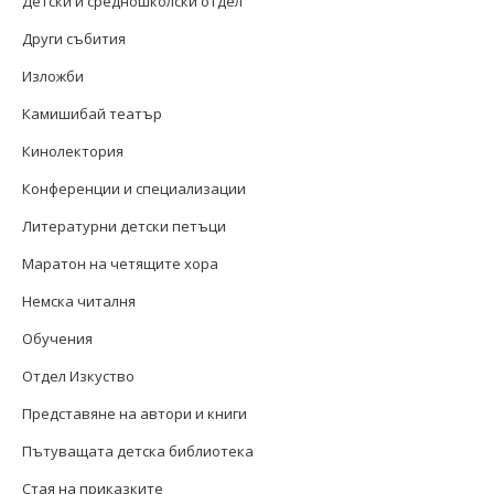
Детски и средношколски отдел
Други събития
Изложби
Камишибай театър
Кинолектория
Конференции и специализации
Литературни детски петъци
Маратон на четящите хора
Немска читалня
Обучения
Отдел Изкуство
Представяне на автори и книги
Пътуващата детска библиотека
Стая на приказките