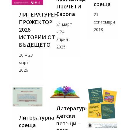
среща
ПроЧЕТИ
Европа
ЛИТЕРАТУРЕН
21
ПРОЖЕКТОР
септември
21 март
2026:
2018
– 24
ИСТОРИИ ОТ
април
БЪДЕЩЕТО
2025
20 – 28
март
2026
Литературни
детски
Литературна
петъци –
среща