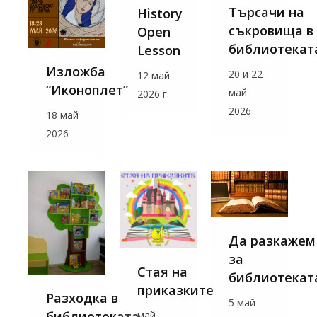
Търсачи на
History
съкровища в
Open
библиотекат
Lesson
Изложба
20 и 22
12 май
“Иконоплет”
май
2026 г.
2026
18 май
2026
Да разкажем
за
Стая на
библиотекат
приказките
Разходка в
5 май
библиотеката
май