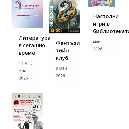
Настолни
игри в
библиотекат
Литература
май
Фентъзи
в сегашно
2026
тийн
време
клуб
11 и 13
9 май
май
2026
2026