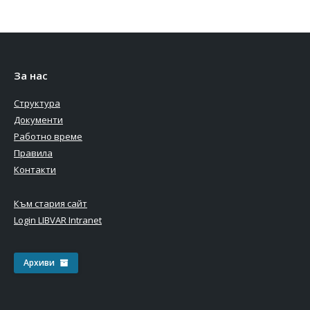
За нас
Структура
Документи
Работно време
Правила
Контакти
Към стария сайт
Login LIBVAR Intranet
Архиви