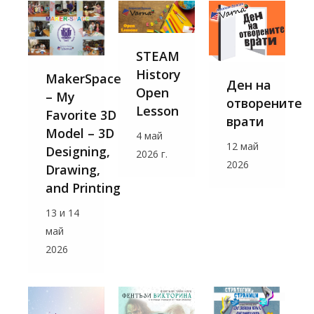
STEAM
History
MakerSpace
Ден на
Open
– My
отворените
Lesson
Favorite 3D
врати
Model – 3D
4 май
12 май
Designing,
2026 г.
2026
Drawing,
and Printing
13 и 14
май
2026