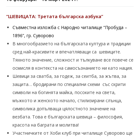
“ШЕВИЦАТА: Третата българска азбука”
Съвместна изложба с Народно читалище “Пробуда –
1896”, гр. Суворово
В многообразието на българската култура и традиции
сред най-красивите и впечатляващи са шевиците.
Тяхното значение, сложност и тълкуване все повече се
осмисля в контекста на самосъзнанието ни като нация.
Шевици за сватба, за годеж, за сеитба, за жътва, за
защита… бродирани по специални схеми със скрити
символи на богинята майка, посоките на света,
мъжкото и женското начало, стилизирани слънца,
символика допълваща цялостното значение на
везбата. Това е българската шевица – философия,
красота на баграта и молитва!
Участничките от Хоби клуб при читалище Суворово ще