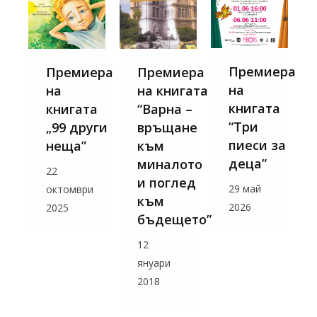
Премиера
Премиера
Премиера
на
на
на книгата
книгата
книгата
“Варна –
“Три
„99 други
връщане
пиеси за
неща”
към
деца”
миналото
22
и поглед
29 май
октомври
към
2026
2025
бъдещето”
12
януари
2018