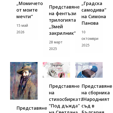
„Момичето
„Градска
Представяне
от моите
самодива“
на фентъзи
мечти“
на Симона
трилогията
Панова
15 май
„Змей
2026
10
закрилник“
октомври
28 март
2025
2025
Представяне
Представяне
на
на сборника
стихосбирката
“Народният
“Под дъжда”
съд в
Представяне
на Светлана
България