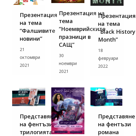
Презентация на
Презентация
Презентация
тема
на тема
на тема
“Ноемврийските
“Фалшивите
“Black History
празници в
новини”
Month”
САЩ”
21
18
30
октомври
февруари
ноември
2021
2022
2021
Представяне
Представяне
на фентъзи
на фентъзи
трилогията
романа