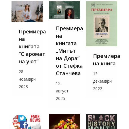
Премиера
Премиера
на
на
книгата
книгата
„Мигът
“С аромат
Премиера
на Дора“
на уют”
на книга
от Стефка
28
Станчева
15
ноември
декември
12
2023
2022
август
2025