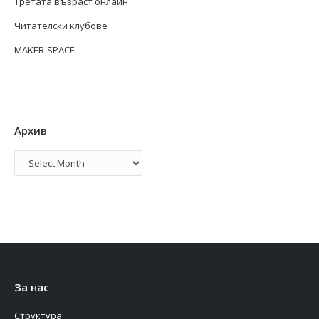
Третата възраст онлайн
Читателски клубове
MAKER-SPACE
Архив
Архив
За нас
Структура