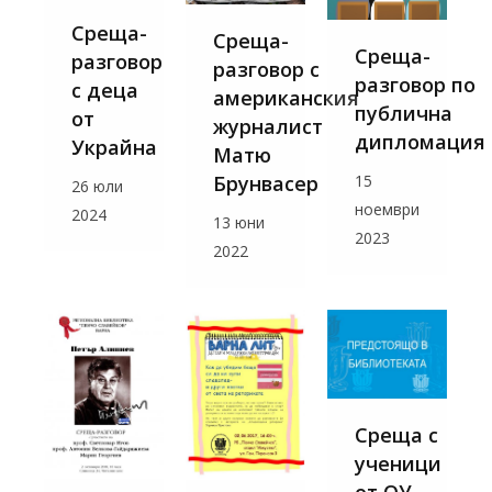
Среща-
Среща-
Среща-
разговор
разговор с
разговор по
с деца
американския
публична
от
журналист
дипломация
Украйна
Матю
Брунвасер
15
26 юли
ноември
2024
13 юни
2023
2022
Среща с
ученици