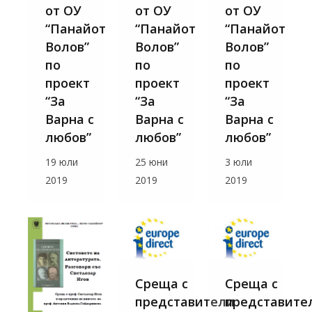
от ОУ
от ОУ
от ОУ
“Панайот
“Панайот
“Панайот
Волов”
Волов”
Волов”
по
по
по
проект
проект
проект
“За
“За
“За
Варна с
Варна с
Варна с
любов”
любов”
любов”
19 юли
25 юни
3 юли
2019
2019
2019
Среща с
Среща с
представители
представите