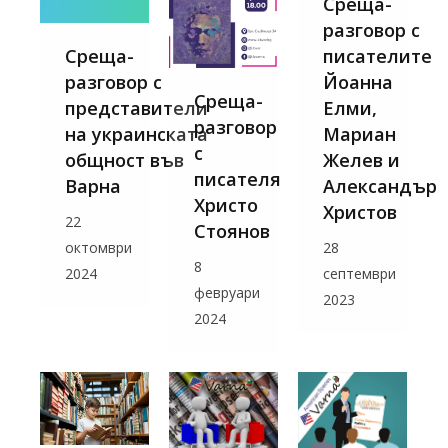
Среща-
разговор с
Среща-
писателите
разговор с
Йоанна
Среща-
представители
Елми,
разговор
на украинската
Мариан
с
общност във
Желев и
писателя
Варна
Александър
Христо
Христов
22
Стоянов
октомври
28
8
2024
септември
февруари
2023
2024