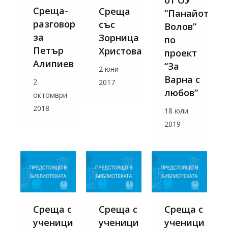
от ОУ
Среща-
Среща
“Панайот
разговор
със
Волов”
за
Зорница
по
Петър
Христова
проект
Алипиев
“За
2 юни
Варна с
2
2017
любов”
октомври
2018
18 юли
2019
Среща с
Среща с
Среща с
ученици
ученици
ученици