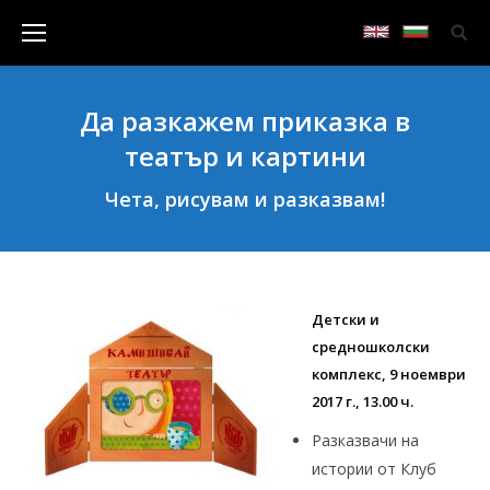
Да разкажем приказка в
театър и картини
Чета, рисувам и разказвам!
Детски и
средношколски
комплекс, 9 ноември
2017 г., 13.00 ч.
Разказвачи на
истории от Клуб