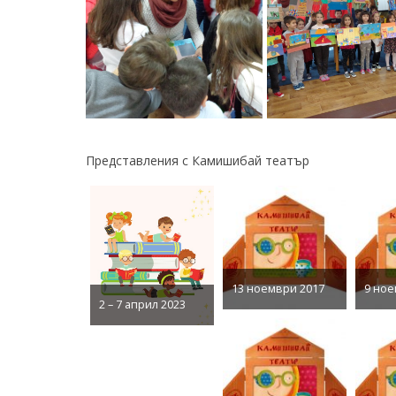
Представления с Камишибай театър
13 ноември 2017
9 ное
2 – 7 април 2023