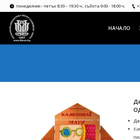
понеделник– петък 8:30 – 19:30 ч.; събота 9:00 - 18:00 ч.
+
НАЧАЛО
Де
ОД
Да
Ка
пи