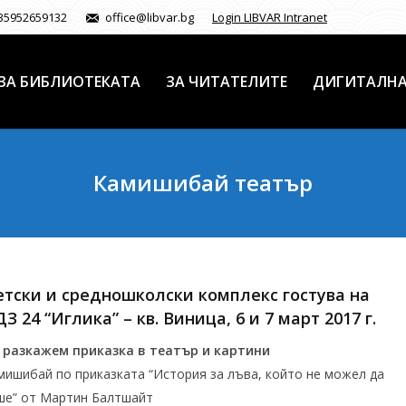
35952659132
office@libvar.bg
Login LIBVAR Intranet
ЗА БИБЛИОТЕКАТА
ЗА ЧИТАТЕЛИТЕ
ДИГИТАЛНА
Камишибай театър
тски и средношколски комплекс гостува на
З 24 “Иглика” – кв. Виница, 6 и 7 март 2017 г.
 разкажем приказка в театър и картини
мишибай по приказката “История за лъва, който не можел да
ше” от Мартин Балтшайт