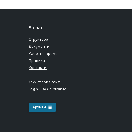
За нас
Структура
Документи
Работно време
Правила
Контакти
Към стария сайт
Login LIBVAR Intranet
Архиви