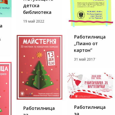
детска
библиотека
19 май 2022
а
Работилница
а
„Пиано от
картон“
31 май 2017
Работилница
Работилница
за
за