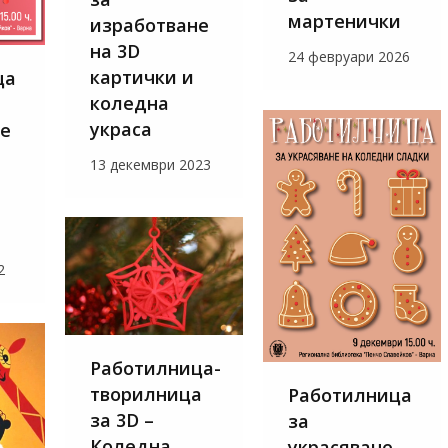
мартенички
изработване
на 3D
24 февруари 2026
картички и
ца
коледна
украса
не
13 декември 2023
2
Работилница-
творилница
Работилница
за 3D –
за
Коледна
украсяване