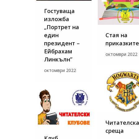
Гостуваща
изложба
„Портрет на
Стая на
един
приказките
президент –
Ейбрахам
октомври 2022
Линкълн”
октомври 2022
Читателск
среща
Клуб