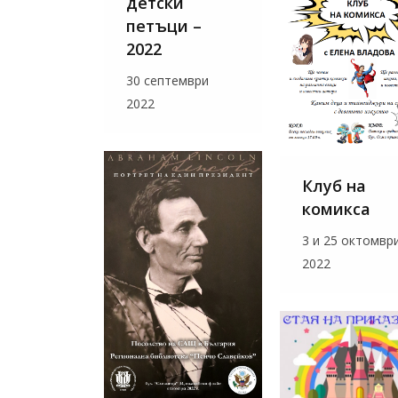
детски
петъци –
2022
30 септември
2022
Клуб на
комикса
3 и 25 октомвр
2022