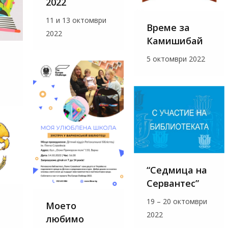
2022
11 и 13 октомври
Време за
2022
Камишибай
5 октомври 2022
“Седмица на
Сервантес”
а
19 – 20 октомври
Моето
2022
любимо