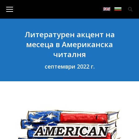
Литературен акцент на
месеца в Американска
читалня
септември 2022 г.