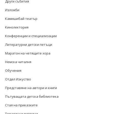
Други събития
Изложби
Камишибай театър
Кинолектория
Конференции и специализации
Литературни детски петъци
Маратон на четящите хора
Немска читалня
Обучения
Отдел Изкуство
Представяне на автори и книги
Пътуващата детска библиотека
Стая на приказките
Тематични витрини