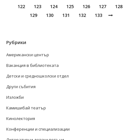
122
123
124
125
126
127
128
129
130
131
132
133
Рубрики
Американски център
Ваканция в библиотеката
Детски и средношколски отдел
Други събития
Изложби
Камишибай театър
Кинолектория
Конференции и специализации
Литературни детски петъци