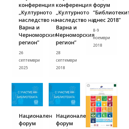
конференция
конференция
форум
„Културното
„Културното
“Библиотеки
наследство на
наследство на
днес 2018”
Варна и
Варна и
8-9
Черноморския
Черноморския
ноември
регион”
регион”
2018
26
28
септември
септември
2025
2018
Национален
Национален
форум
форум