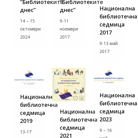
“Библиотеките
“Библиотеките
Национална
днес”
днес”
библиотечна
14 – 15
9-11
седмица
октомври
ноември
2017
2024
2017
9-13 май
2017
Национална
Национална
библиотечна
библиотечна
седмица
Национална
седмица
2023
библиотечна
2019
седмица
9 – 16
13-17
2021