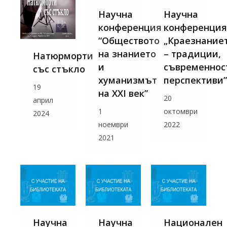
Научна
Научна
конференция
конференция
“Обществото
„Краезнание
на знанието
– традиции,
Натюрморти
и
съвременнос
със стъкло
хуманизмът
перспективи”
19
на ХХІ век”
20
април
1
октомври
2024
ноември
2022
2021
Научна
Научна
Национален