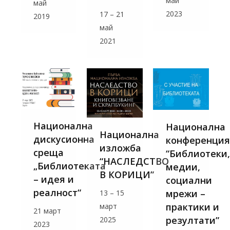
май
май
2023
17 – 21
2019
май
2021
Национална
Национална
Национална
дискусионна
конференция
изложба
среща
“Библиотеки,
“НАСЛЕДСТВО
„Библиотеката
медии,
В КОРИЦИ”
– идея и
социални
реалност“
мрежи –
13 – 15
практики и
март
21 март
резултати”
2025
2023