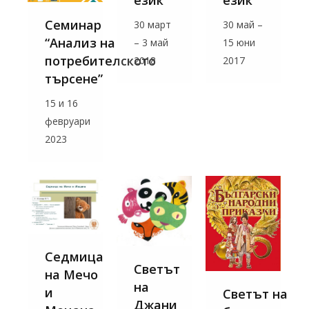
език
език
Семинар
30 март
30 май –
“Анализ на
– 3 май
15 юни
потребителското
2018
2017
търсене”
15 и 16
февруари
2023
Седмица
Светът
на Мечо
на
и
Светът на
Джани