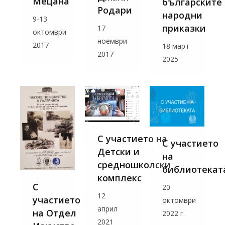
Мецана
българските
Родари
народни
9-13
приказки
17
октомври
ноември
2017
18 март
2017
2025
С участието на
С участието
Детски и
на
средношколски
библиотекат
комплекс
С
20
12
участието
октомври
април
на Отдел
2022 г.
2021