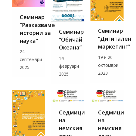
Семинар
“Разказваме
Семинар
Семинар
истории за
“Дигитален
“Обичай
наука”
маркетинг”
Океана”
24
19 и 20
14
септември
октомври
февруари
2025
2023
2025
Седмици
Седмици
на
на
немския
немския