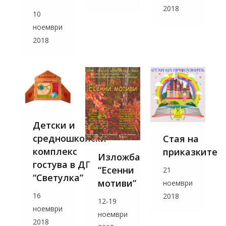
2018
10
ноември
2018
Детски и
средношколски
Стая на
комплекс
приказките
Изложба
гостува в ДГ
“Есенни
21
“Светулка”
мотиви”
ноември
16
2018
12-19
ноември
ноември
2018