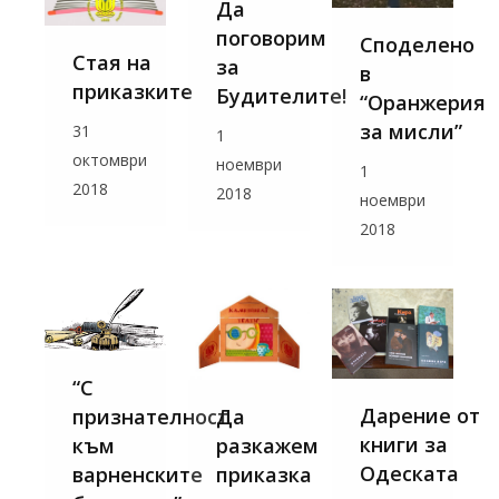
Да
поговорим
Споделено
Стая на
за
в
приказките
Будителите!
“Оранжерия
за мисли”
31
1
октомври
ноември
1
2018
2018
ноември
2018
“С
Дарение от
Да
признателност
книги за
разкажем
към
Одеската
приказка
варненските