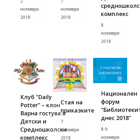
7
2
средношколс
ноември
ноември
комплекс
2018
2018
8
ноември
2018
Национален
Клуб “Daily
форум
Стая на
Potter” – клон
“Библиотеки
приказките
Варна гостува в
днес 2018”
Детски и
7
Средношколски
8-9
ноември
комплекс
ноември
2018