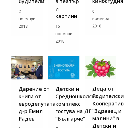
киностудия
в театър
будители”
и
6
2
картини
ноември
ноември
2018
16
2018
ноември
2018
Деца от
Детски и
Дарение от
Родителски
Средношколски
книги от
Кооператив
комплекс
евродепутата
“Здравец и
гостува на ДГ
д-р Емил
малини” в
“Българче”
Радев
Детски и