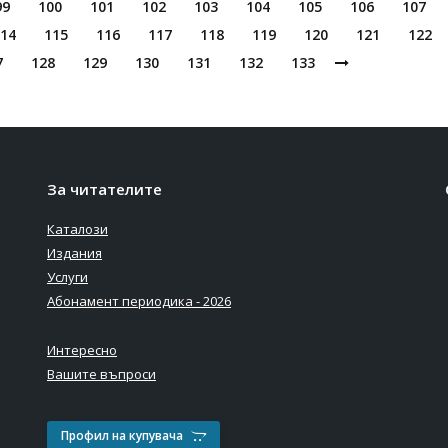
99
100
101
102
103
104
105
106
107
14
115
116
117
118
119
120
121
122
7
128
129
130
131
132
133
За читателите
Каталози
Издания
Услуги
Абонамент периодика - 2026
Интересно
Вашите въпроси
Профил на купувача