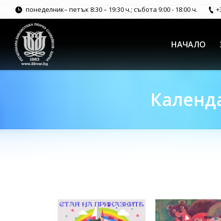
понеделник– петък 8:30 – 19:30 ч.; събота 9:00 - 18:00 ч.
+
НАЧАЛО
Календа