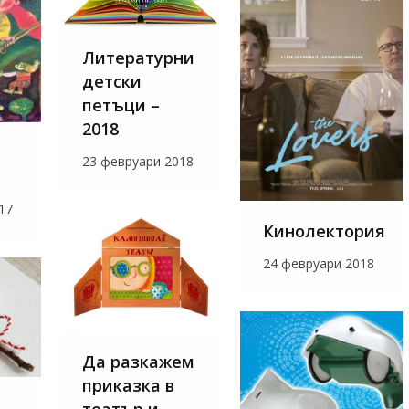
Литературни
детски
петъци –
2018
23 февруари 2018
17
Кинолектория
24 февруари 2018
Да разкажем
приказка в
театър и