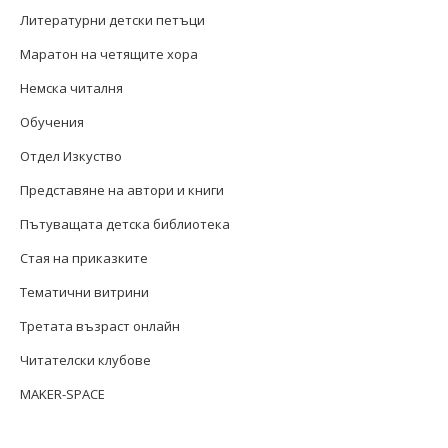
Литературни детски петъци
Маратон на четящите хора
Немска читалня
Обучения
Отдел Изкуство
Представяне на автори и книги
Пътуващата детска библиотека
Стая на приказките
Тематични витрини
Третата възраст онлайн
Читателски клубове
MAKER-SPACE