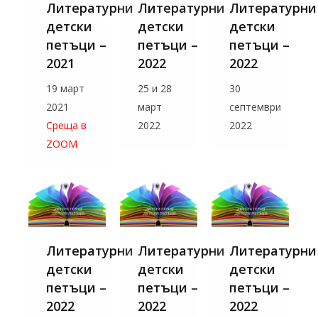
Литературни
Литературни
Литературни
детски
детски
детски
петъци –
петъци –
петъци –
2021
2022
2022
19 март
25 и 28
30
2021
март
септември
Среща в
2022
2022
ZOOM
Литературни
Литературни
Литературни
детски
детски
детски
петъци –
петъци –
петъци –
2022
2022
2022