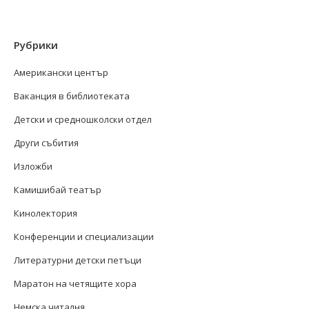
Рубрики
Американски център
Ваканция в библиотеката
Детски и средношколски отдел
Други събития
Изложби
Камишибай театър
Кинолектория
Конференции и специализации
Литературни детски петъци
Маратон на четящите хора
Немска читалня