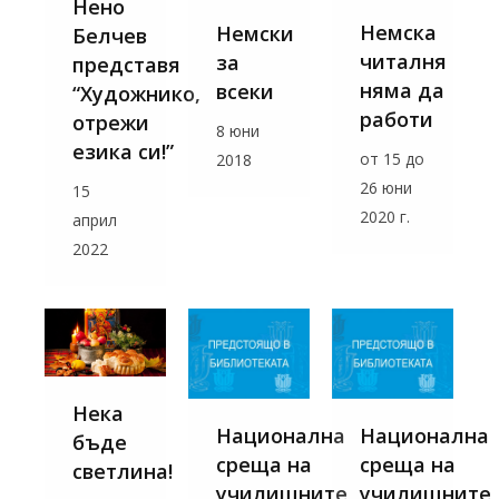
Нено
Немска
Немски
Белчев
читалня
за
представя
няма да
всеки
“Художнико,
работи
отрежи
8 юни
езика си!”
от 15 до
2018
26 юни
15
2020 г.
април
2022
Нека
Национална
Национална
бъде
среща на
среща на
светлина!
училищните
училищните