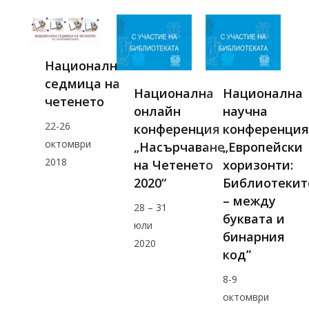
Национална
седмица на
Национална
Национална
четенето
онлайн
научна
22-26
конференция
конференция
октомври
„Насърчаване
„Европейски
2018
на Четенето
хоризонти:
2020“
Библиотекит
– между
28 – 31
буквата и
юли
бинарния
2020
код”
8-9
октомври