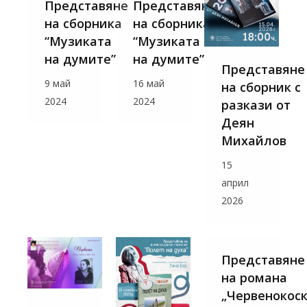
Представяне
Представяне
на сборника
на сборника
“Музиката
“Музиката
на думите”
на думите”
Представяне
9 май
16 май
на сборник с
2024
2024
разкази от
Деян
Михайлов
15
април
2026
Представяне
на романа
„Червенокос