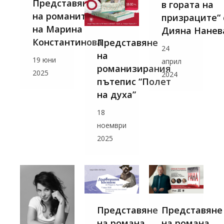
Представяне
в гората на
на романите
призраците“ 
на Марина
Дияна Нанев
Константинова
Представяне
24
на
19 юни
април
романизирания
2025
2024
пътепис “Полет
на духа”
18
ноември
2025
Представяне
Представяне
на романа
на романа