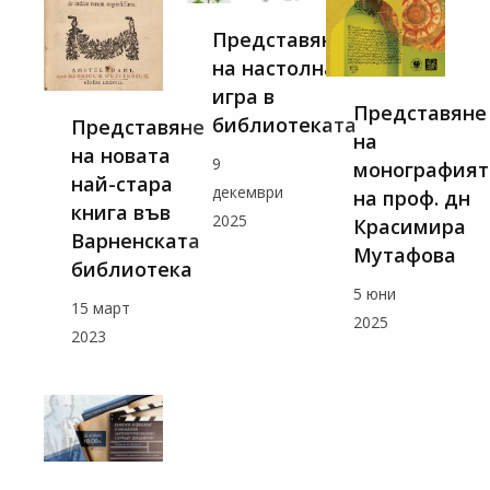
Представяне
на настолна
игра в
Представяне
библиотеката
Представяне
на
на новата
9
монографият
най-стара
декември
на проф. дн
книга във
2025
Красимира
Варненската
Мутафова
библиотека
5 юни
15 март
2025
2023