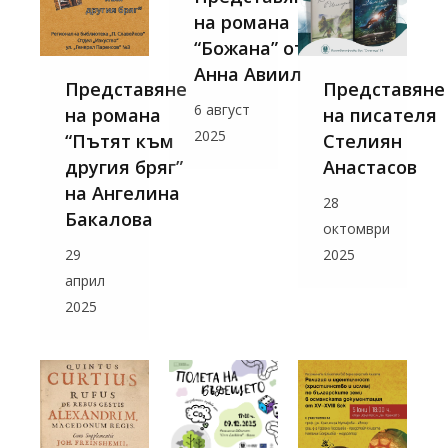
на романа
“Божана” от
Анна Авиил
Представяне
Представяне
6 август
на романа
на писателя
2025
“Пътят към
Стелиян
другия бряг”
Анастасов
на Ангелина
28
Бакалова
октомври
29
2025
април
2025