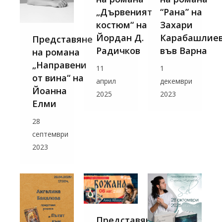
„Дървеният
“Рана” на
костюм“ на
Захари
Йордан Д.
Карабашлие
Представяне
Радичков
във Варна
на романа
„Направени
11
1
от вина“ на
април
декември
Йоанна
2025
2023
Елми
28
септември
2023
Представяне