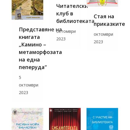
Читателски
клуб в
Стая на
библиотеката
приказките
Представяне на
октомври
октомври
книгата
2023
2023
„Камино –
метаморфозата
на една
пеперуда“
5
октомври
2023