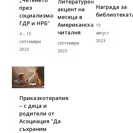
„Четенето
Литературен
Награда за
през
акцент на
библиотекат
социализма:
месеца в
ГДР и НРБ“
Американска
15
читалня
август
4 – 15
2023
септември
септември
2023
2023
Приказкотерапия
– с деца и
родители от
Асоциация “Да
съхраним