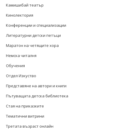
Камишибай театър
Кинолектория
Конференции и специализации
Литературни детски петъци
Маратон на четящите хора
Немска читалня
Обучения
Отдел Изкуство
Представяне на автори и книги
Пътуващата детска библиотека
Стая на приказките
Тематични витрини
Третата възраст онлайн