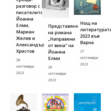
разговор с
писателите
Йоанна
Нощ на
Елми,
Представяне
литературат
Мариан
на романа
2023 във
Желев и
„Направени
Варна
Александър
от вина“ на
Христов
Йоанна
27
Елми
септември
28
2023
септември
28
2023
септември
2023