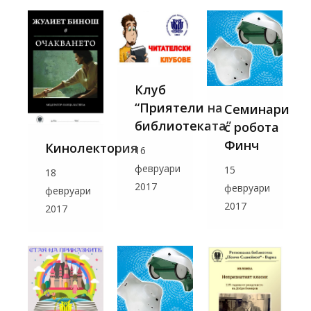
Клуб
“Приятели на
Семинари
библиотеката”
с робота
Финч
Кинолектория
16
февруари
15
18
2017
февруари
февруари
2017
2017