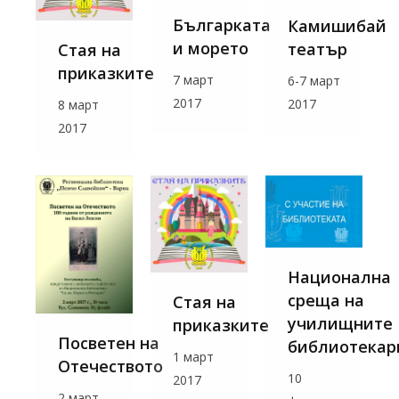
Българката
Камишибай
и морето
театър
Стая на
приказките
7 март
6-7 март
2017
2017
8 март
2017
Национална
среща на
Стая на
училищните
приказките
Посветен на
библиотекар
1 март
Отечеството
10
2017
2 март