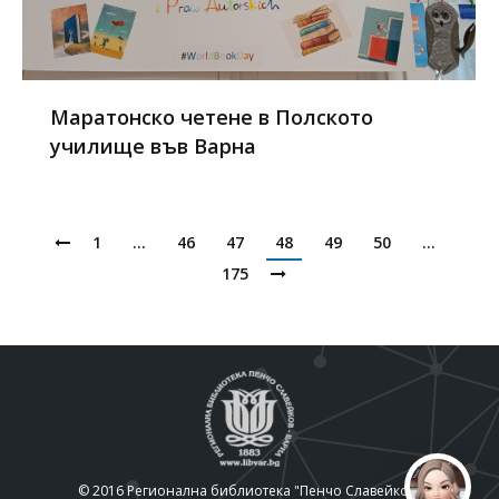
Маратонско четене в Полското
училище във Варна
1
…
46
47
48
49
50
…
175
© 2016 Регионална библиотека "Пенчо Славейков"