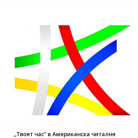
„Твоят час” в Американска читалня