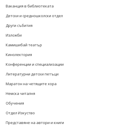
Ваканция в библиотеката
Детски и средношколски отдел
Други събития
Изложби
Камишибай театър
Кинолектория
Конференции и специализации
Литературни детски петъци
Маратон на четящите хора
Немска читалня
Обучения
Отдел Изкуство
Представяне на автори и книги