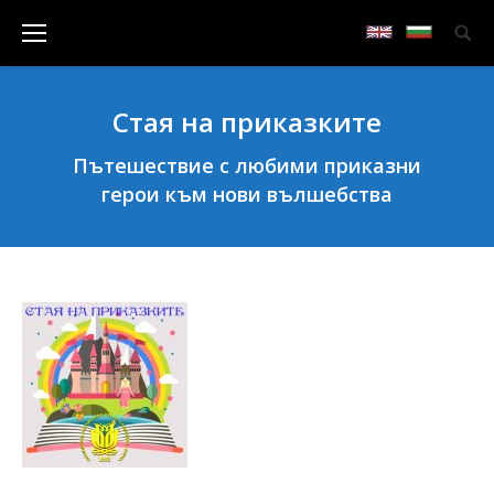
Стая на приказките
Пътешествие с любими приказни
герои към нови вълшебства