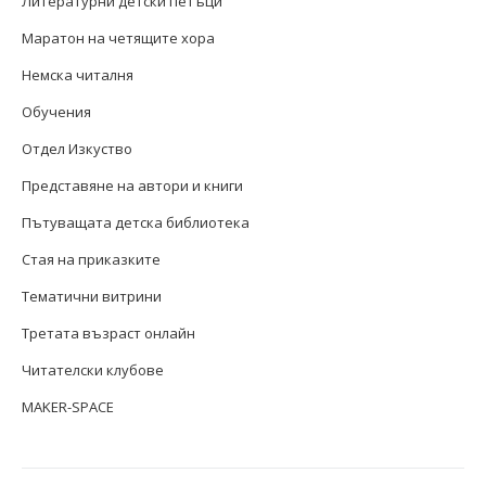
Литературни детски петъци
Маратон на четящите хора
Немска читалня
Обучения
Отдел Изкуство
Представяне на автори и книги
Пътуващата детска библиотека
Стая на приказките
Тематични витрини
Третата възраст онлайн
Читателски клубове
MAKER-SPACE