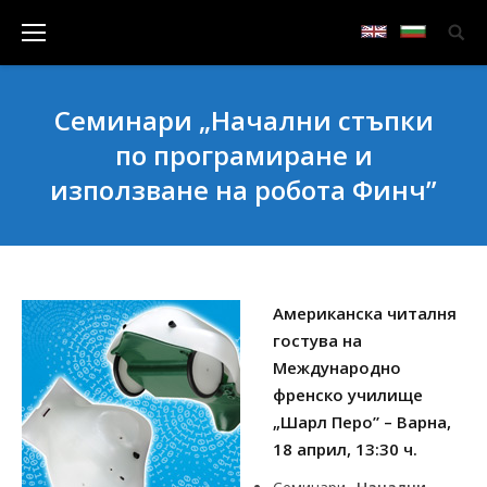
Семинари „Начални стъпки
по програмиране и
използване на робота Финч”
Американска читалня
гостува на
Международно
френско училище
„Шарл Перо” – Варна,
18 април, 13:30 ч.