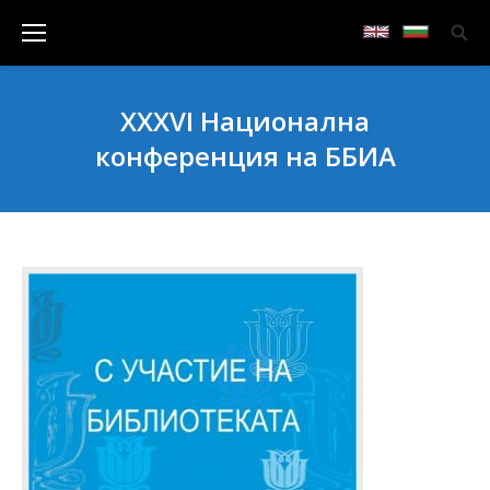
XXXVI Национална
конференция на ББИА