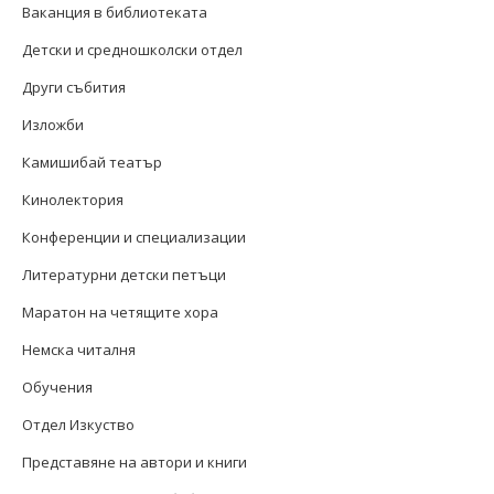
Ваканция в библиотеката
Детски и средношколски отдел
Други събития
Изложби
Камишибай театър
Кинолектория
Конференции и специализации
Литературни детски петъци
Маратон на четящите хора
Немска читалня
Обучения
Отдел Изкуство
Представяне на автори и книги