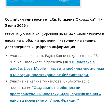
Софийски университет „Св. Климент Охридски“
, 4 –
5 юни 2026 г.
XXXVI национална конференция на ББИА
“Библиотеките в
епоха на глобални промени – източник на знание,
достоверност и цифрова информация”
Участие на д-р инж. Радка Калчева, директор на РБ
“Пенчо Славейков”, с презентация
“Библиотека в
джоба. LibvarMobile – първата мобилна екосистема
в България, проектирана от библиотекари”
Участие на Калина Михайлова, библиотекар, с
презентация
“Създаване на общностни
пространства. Библиотеки, идеи, преживявания –
едно вдъхновение от Лион, Франция”