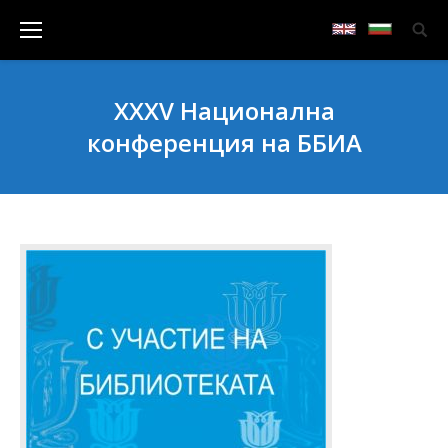
XXXV Национална
конференция на ББИА