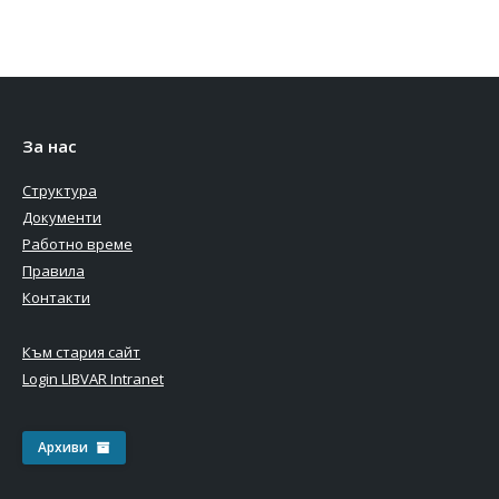
За нас
Структура
Документи
Работно време
Правила
Контакти
Към стария сайт
Login LIBVAR Intranet
Архиви