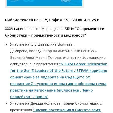
Библиотеката на НБУ
, София, 19 – 20 юни 2025 г.
XXXV национална конференция на ББИА
“
Съвременните
библиотеки – приемственост и модерност
“
Участие на д-р Цветелина Войчева-
Демирева, координатор на Американски център –
Варна, и Анна-Мария Попова, експерт информационно
осигуряване, с презентация
“STEAM Career Orientation
for the Gen Z Leaders of the Future / STEAM кариерно
ориентиране за лидерите на бъдещето от
поколение Z – успешна иновативна образователна
практика на Регионална библиотека „Пенчо
Славейков” – Варна”
Участие на Деница Чолакова, главен библиотекар, с
презентация
“Високи постижения в Ниската земя.