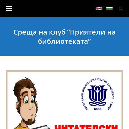
Среща на клуб “Приятели на
библиотеката”