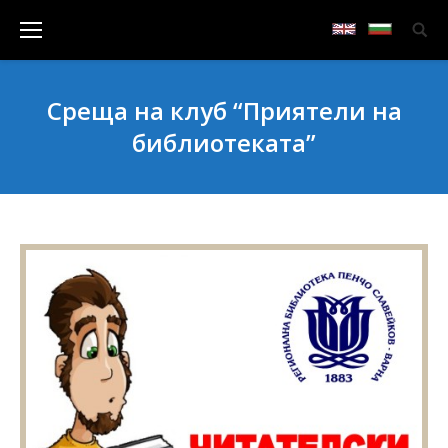
Среща на клуб “Приятели на
библиотеката”