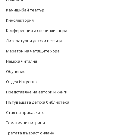
Камишибай театър
Кинолектория
Конференции и специализации
Литературни детски петъци
Маратон на четящите хора
Немска читалня
Обучения
Отдел Изкуство
Представяне на автори и книги
Пътуващата детска библиотека
Стая на приказките
Тематични витрини
Третата възраст онлайн