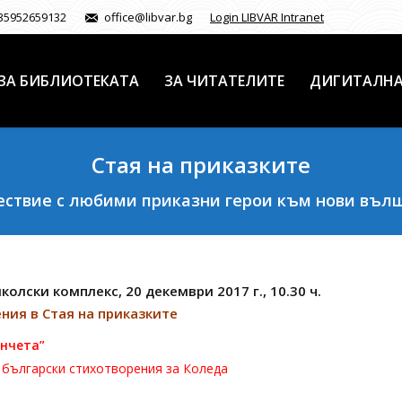
35952659132
office@libvar.bg
Login LIBVAR Intranet
ЗА БИБЛИОТЕКАТА
ЗА ЧИТАТЕЛИТЕ
ДИГИТАЛНА
Стая на приказките
ствие с любими приказни герои към нови въл
олски комплекс, 20 декември 2017 г., 10.30 ч.
ния в Стая на приказките
ънчета”
 български стихотворения за Коледа