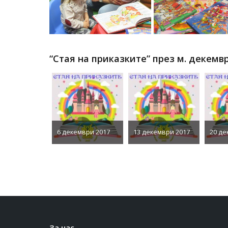
“Стая на приказките” през м. декемвр
6 декември 2017
13 декември 2017
20 де
За нас