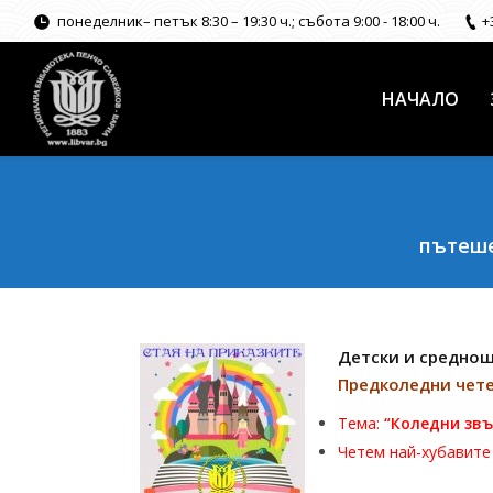
понеделник– петък 8:30 – 19:30 ч.; събота 9:00 - 18:00 ч.
+
НАЧАЛО
пътеше
Детски и средношк
Предколедни чете
Тема:
“Коледни зв
Четем най-хубавите