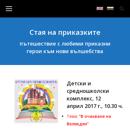
Стая на приказките
пътешествие с любими приказни
герои към нови вълшебства
Детски и
средношколски
комплекс, 12
април 2017 г., 10.30 ч.
Тема:
“В очакване на
Великден”