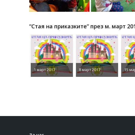
“Стая на приказките” през м. март 201
1 март 2017
8 март 2017
15 ма
За нас