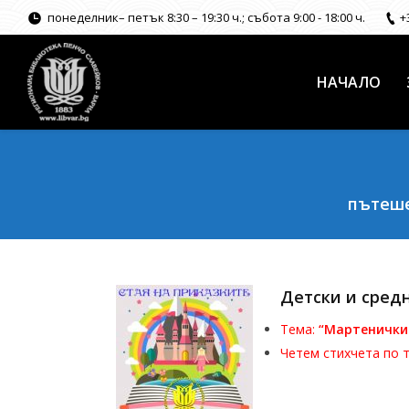
понеделник– петък 8:30 – 19:30 ч.; събота 9:00 - 18:00 ч.
+
НАЧАЛО
пътеше
Детски и средно
Тема:
“Мартенички
Четем стихчета по 