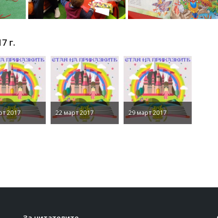
7 г.
рт 2017
22 март 2017
29 март 2017
За читателите