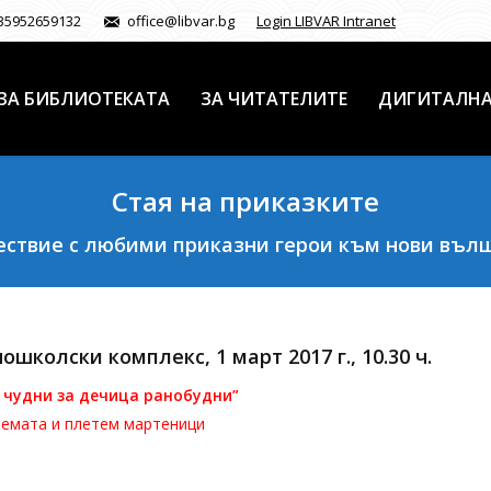
35952659132
office@libvar.bg
Login LIBVAR Intranet
ЗА БИБЛИОТЕКАТА
ЗА ЧИТАТЕЛИТЕ
ДИГИТАЛНА
Стая на приказките
ствие с любими приказни герои към нови въл
школски комплекс, 1 март 2017 г., 10.30 ч.
 чудни за дечица ранобудни”
темата и плетем мартеници