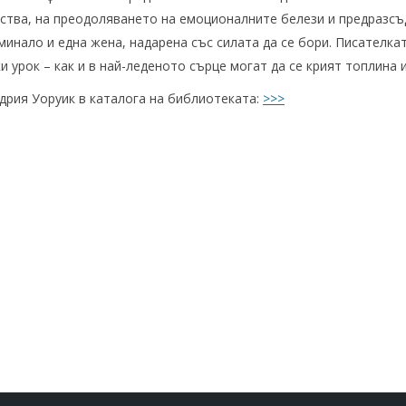
ства, на преодоляването на емоционалните белези и предразсъд
минало и една жена, надарена със силата да се бори. Писателка
и урок – как и в най-леденото сърце могат да се крият топлина и
дрия Уоруик в каталога на библиотеката:
>>>