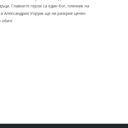
ъци. Главните герои са един бог, пленник на
та Александрия Уоруик ще ни разкрие ценен
 обич!