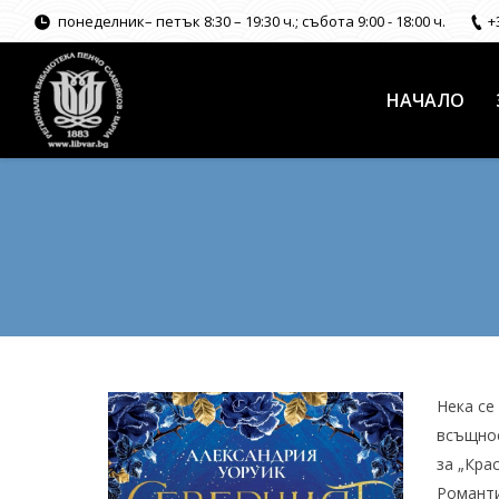
понеделник– петък 8:30 – 19:30 ч.; събота 9:00 - 18:00 ч.
+
НАЧАЛО
Нека се
всъщнос
за „Кра
Романти