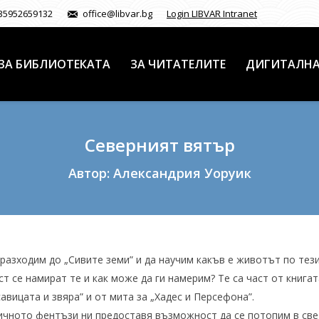
35952659132
office@libvar.bg
Login LIBVAR Intranet
ЗА БИБЛИОТЕКАТА
ЗА ЧИТАТЕЛИТЕ
ДИГИТАЛНА
Северният вятър
Автор: Александрия Уоруик
 разходим до „Сивите земи” и да научим какъв е животът по тез
т се намират те и как може да ги намерим? Те са част от книга
савицата и звяра” и от мита за „Хадес и Персефона”.
чното фентъзи ни предоставя възможност да се потопим в свет