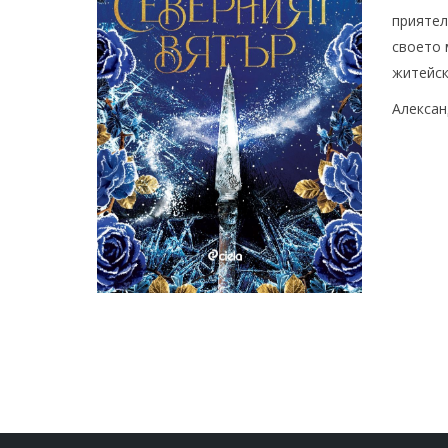
приятел
своето 
житейск
Алексан