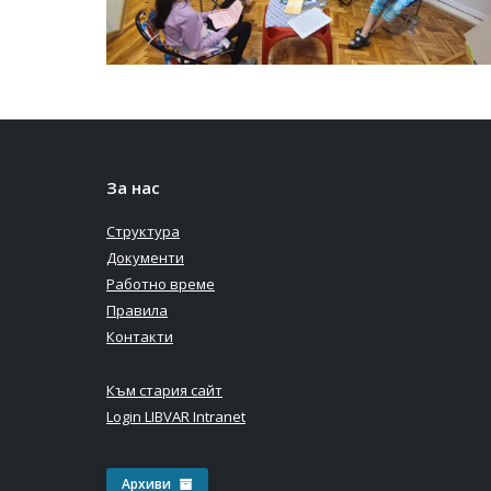
За нас
Структура
Документи
Работно време
Правила
Контакти
Към стария сайт
Login LIBVAR Intranet
Архиви