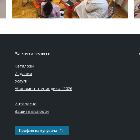
За читателите
Каталози
Издания
Услуги
Абонамент периодика - 2026
Интересно
Вашите въпроси
Профил на купувача