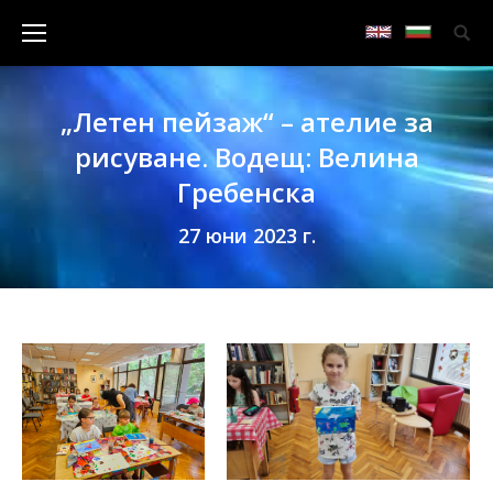
„Летен пейзаж“ – ателие за
рисуване. Водещ: Велина
Гребенска
27 юни 2023 г.